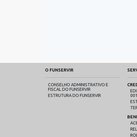
O FUNSERVIR
SER
CONSELHO ADMINISTRATIVO E
CRE
FISCAL DO FUNSERVIR
ED
ESTRUTURA DO FUNSERVIR
00
ES
TE
BEN
AC
RE
RO