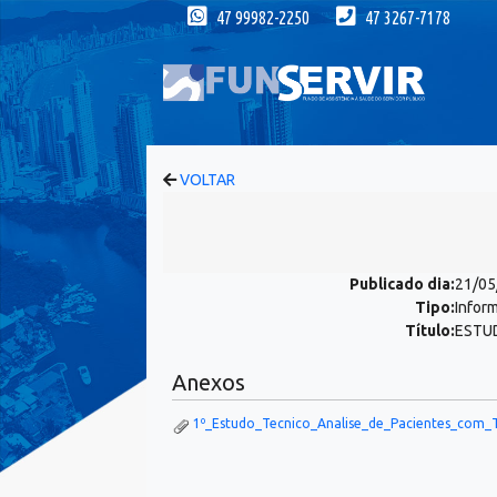
47 99982-2250
47 3267-7178
VOLTAR
Publicado dia:
21/05
Tipo:
Inform
Título:
ESTU
Anexos
1º_Estudo_Tecnico_Analise_de_Pacientes_com_