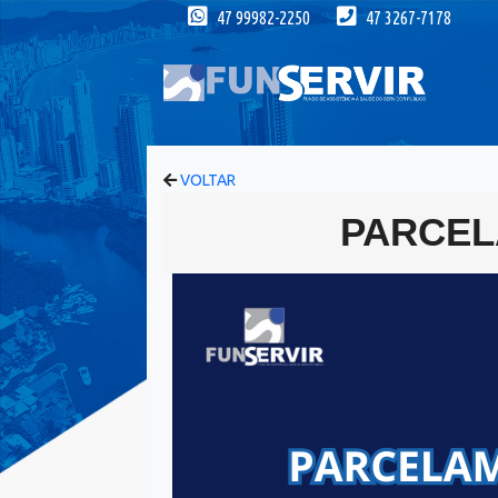
47 99982-2250
47 3267-7178
VOLTAR
PARCEL