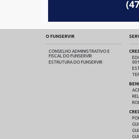
O FUNSERVIR
SER
CONSELHO ADMINISTRATIVO E
CRE
FISCAL DO FUNSERVIR
ED
ESTRUTURA DO FUNSERVIR
00
ES
TE
BEN
AC
RE
RO
CRE
PO
GU
GUI
GU