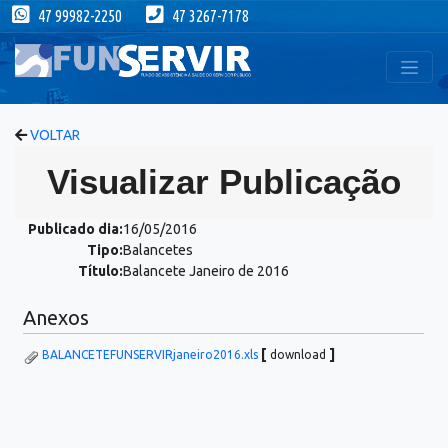
47 99982-2250
47 3267-7178
VOLTAR
Visualizar Publicação
Publicado dia:
16/05/2016
Tipo:
Balancetes
Título:
Balancete Janeiro de 2016
Anexos
[
]
BALANCETEFUNSERVIRjaneiro2016.xls
download